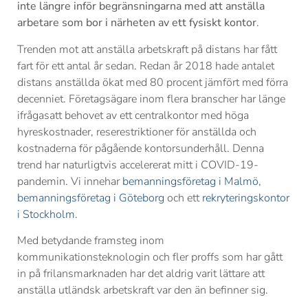
inte längre inför begränsningarna med att anställa
arbetare som bor i närheten av ett fysiskt kontor
.
Trenden mot att anställa arbetskraft på distans har fått
fart för ett antal år sedan. Redan år 2018 hade antalet
distans anställda ökat med 80 procent jämfört med förra
decenniet. Företagsägare inom flera branscher har länge
ifrågasatt behovet av ett centralkontor med höga
hyreskostnader, reserestriktioner för anställda och
kostnaderna för pågående kontorsunderhåll. Denna
trend har naturligtvis accelererat mitt i COVID-19-
pandemin. Vi innehar
bemanningsföretag i Malmö
,
bemanningsföretag i Göteborg
och ett
rekryteringskontor
i Stockholm
.
Med betydande framsteg inom
kommunikationsteknologin och fler proffs som har gått
in på frilansmarknaden har det aldrig varit lättare att
anställa utländsk arbetskraft var den än befinner sig.