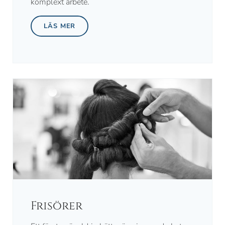
komplext arbete.
LÄS MER
Frisörer