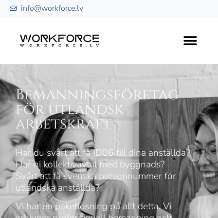
info@workforce.lv
Bemanningsföretag
för utländsk
arbetskraft
Har du svårt att få ID06 till dina anställda?
Har ni kollektivavtal med byggnads?
Svårt att få svenska personnummer för
utländska anställda?
Vi har en paketlösning på allt detta. Vi