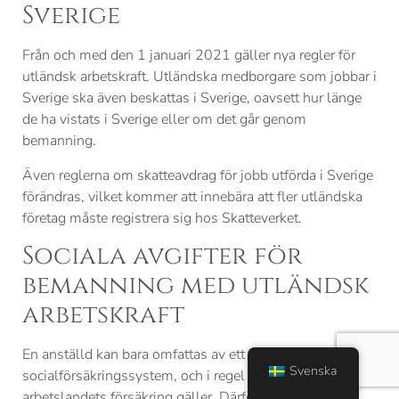
Sverige
Från och med den 1 januari 2021 gäller nya regler för
utländsk arbetskraft. Utländska medborgare som jobbar i
Sverige ska även beskattas i Sverige, oavsett hur länge
de ha vistats i Sverige eller om det går genom
bemanning.
Även reglerna om skatteavdrag för jobb utförda i Sverige
förändras, vilket kommer att innebära att fler utländska
företag måste registrera sig hos Skatteverket.
Sociala avgifter för
bemanning med utländsk
arbetskraft
En anställd kan bara omfattas av ett enda lands
Svenska
socialförsäkringssystem, och i regel kan man säga att
arbetslandets försäkring gäller. Därför ska du som